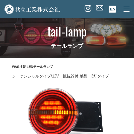
tail-lamp
テールランプ
WAS社製 LEDテールランプ
シーケンシャルタイプ/12V 抵抗器付 単品 3灯タイプ