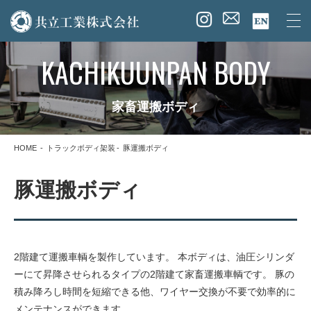
KACHIKUUNPAN BODY
家畜運搬ボディ
HOME
トラックボディ架装
豚運搬ボディ
豚運搬ボディ
2階建て運搬車輌を製作しています。 本ボディは、油圧シリンダ
ーにて昇降させられるタイプの2階建て家畜運搬車輌です。 豚の
積み降ろし時間を短縮できる他、ワイヤー交換が不要で効率的に
メンテナンスができます。